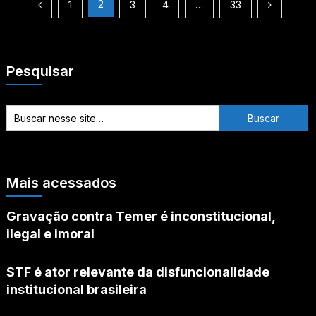
Paginação
2
1
3
4
…
33
de
posts
Pesquisar
Mais acessados
Gravação contra Temer é inconstitucional,
ilegal e imoral
STF é ator relevante da disfuncionalidade
institucional brasileira