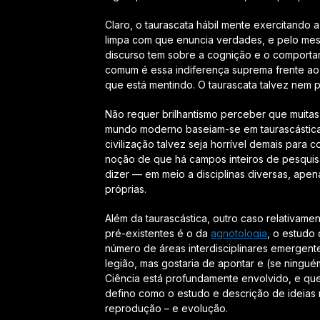
Claro, o taurascata hábil mente exercitand
limpa com que enuncia verdades, e pelo mesm
discurso tem sobre a cognição e o comporta
comum é essa indiferença suprema frente ao 
que está mentindo. O taurascata talvez nem 
Não requer brilhantismo perceber que muita
mundo moderno baseiam-se em taurascástica a
civilização talvez seja horrível demais para 
noção de que há campos inteiros de pesqui
dizer — em meio a disciplinas diversas, apen
próprias.
Além da taurascástica, outro caso relativa
pré-existentes é o da
agnotologia
, o estudo
número de áreas interdisciplinares emergen
legião, mas gostaria de apontar e (se ningué
Ciência está profundamente envolvido, e que
defino como o estudo e descrição de ideias
reprodução – e evolução.