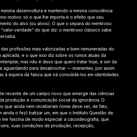
o a mesma desenvoltura e mantendo a mesma consciência
o motivo: só o que lhe importa é o efeito que seu
mento do alvo (ou alvos). O que o separa do mentiroso
“valor-verdade” do que diz: o mentiroso clássico sabe
perceba.
s das profissões mais valorizadas e bem remuneradas do
plicada, e o que isso diz sobre os rumos atuais da
contemplar, mas não é disso que quero tratar hoje, e sim da
sa aguardando para desabrochar — imanentes, por assim
as à espera da faísca que irá consolidá-los em identidades
mente recente de um campo novo que emerge das ciências
 da produção e comunicação social da ignorância. O
tes que ainda nem receberam nome deve ser, de fato,
m ainda o fez) batizar um, em que o Instituto Questão de
 me fascina de modo especial: a cacoideografia, que
 ruins, suas condições de produção, recepção,