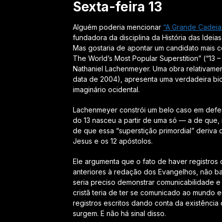
Sexta-feira 13
Alguém poderia mencionar
“A Grande Cadeia
fundadora da disciplina da História das Idei
Mas gostaria de apontar um candidato mais 
The World’s Most Popular Superstition” (“13
Nathaniel Lachenmeyer. Uma obra relativamen
data de 2004), apresenta uma verdadeira bi
imaginário ocidental.
Lachenmeyer constrói um belo caso em defesa
do 13 nasceu a partir de uma só — a de que
de que essa “superstição primordial” deriva d
Jesus e os 12 apóstolos.
Ele argumenta que o fato de haver registros
anteriores à redação dos Evangelhos, não bas
seria preciso demonstrar
comunicabilidade
cristã teria de ter se comunicado ao mundo 
registros escritos dando conta da existênci
surgem. E não há sinal disso.