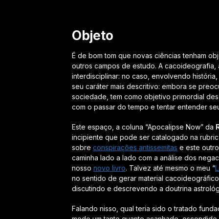
Objeto
É de bom tom que novas ciências tenham obj
outros campos de estudo. A cacoideografia, 
interdisciplinar: no caso, envolvendo história,
seu caráter mais descritivo: embora se preo
sociedade, tem como objetivo primordial des
com o passar do tempo e tentar entender seu
Este espaço, a coluna “Apocalipse Now” da
incipiente que pode ser catalogado na rubric
sobre
conspirações antissemitas
e este outr
caminha lado a lado com a análise dos negac
nosso
novo livro
. Talvez até mesmo o meu “
L
no sentido de gerar material cacoideográfico
discutindo e descrevendo a doutrina astrológ
Falando nisso, qual teria sido o tratado fun
modo um tanto quanto acanhado, escondido, q