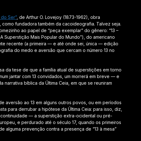
 do Ser”
, de Arthur O. Lovejoy (1873-1962), obra
as, como fundadora também da cacoideografia. Talvez seja.
comezinho ao papel de “peça exemplar” do gênero: “13 –
 – A Superstição Mais Popular do Mundo”), do americano
te recente (a primeira — e até onde sei, única — edição
ografia do medo e aversão que cercam o número 13 no
 da tese de que a família atual de superstições em torno
, num jantar com 13 convidados, um morrerá em breve — e
a narrativa bíblica da Última Ceia, em que se reuniram
 de aversão ao 13 em alguns outros povos, ou em períodos
ta para derrubar a hipótese da Última Ceia: para isso, diz,
e
continuidade
— a superstição extra-ocidental ou pré-
europeu, e perdurado até o século 17, quando os primeiros
a de alguma prevenção contra a presença de “13 à mesa”