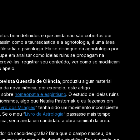
etos bem definidos e que ainda não são cobertos por
assim como a taurascástica e a agnotologia, é uma área
 filosofia e psicologia. Ela se distingue da agnotologia por
cupe em analisar como ideias ruins se propagam na
crevê-las, registrar seu conteúdo, ver como se modificam
 apelo.
Revista Questão de Ciência
, produziu algum material
a da nova ciência, por exemplo, este artigo
o sobre
homeopatia e espiritismo
. O estudo de ideias ruins
ionismos, algo que Natalia Pasternak e eu fazemos em
ivro dos Milagres
” tenha sido um movimento inconsciente
. Se o meu “
Livro da Astrologia
” passasse mais tempo
ica, seria ainda um candidato a obra seminal da área.
dador da cacoideografia? Diria que o campo nasceu, de
uase junto com a divulgação científica. Por exemplo, no