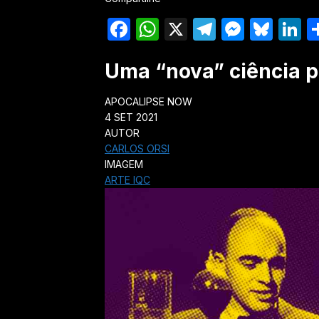
Facebook
WhatsApp
X
Telegram
Messe
Blu
L
Uma “nova” ciência 
APOCALIPSE NOW
4 SET 2021
AUTOR
CARLOS ORSI
IMAGEM
ARTE IQC