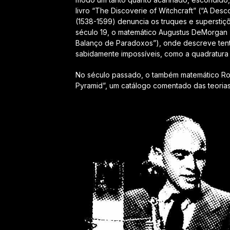
livro “The Discoverie of Witchcraft” (“A Des
(1538-1599) denuncia os truques e superstiç
século 19, o matemático Augustus DeMorgan 
Balanço de Paradoxos”), onde descreve tent
sabidamente impossíveis, como a quadratura 
No século passado, o também matemático Rog
Pyramid”, um catálogo comentado das teoria