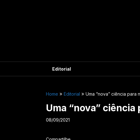
Pular
para
o
conteúdo
Editorial
Home
Editorial
Uma “nova” ciência para 
Uma “nova” ciência
08/09/2021
Compartilhe