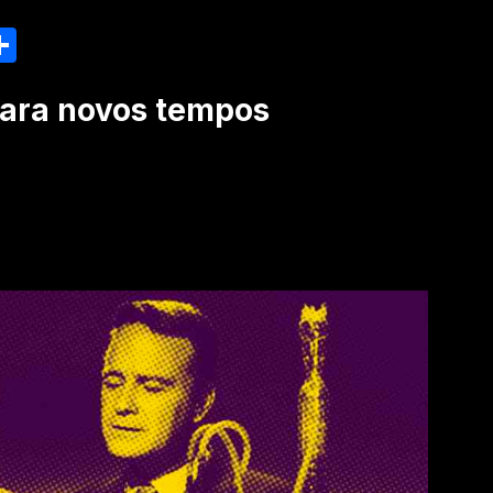
nger
esky
inkedIn
Share
para novos tempos