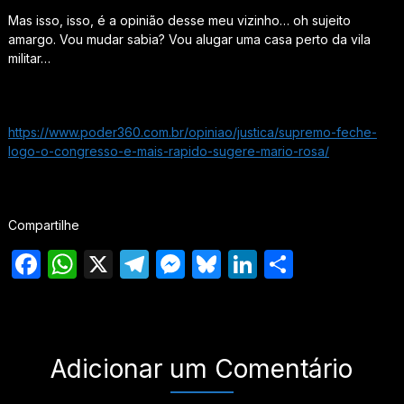
Mas isso, isso, é a opinião desse meu vizinho… oh sujeito
amargo. Vou mudar sabia? Vou alugar uma casa perto da vila
militar…
https://www.poder360.com.br/opiniao/justica/supremo-feche-
logo-o-congresso-e-mais-rapido-sugere-mario-rosa/
Compartilhe
Facebook
WhatsApp
X
Telegram
Messenger
Bluesky
LinkedIn
Share
Adicionar um Comentário