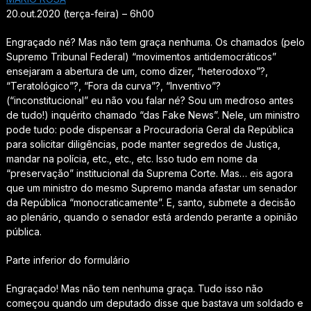
20.out.2020 (terça-feira) – 6h00
Engraçado né? Mas não tem graça nenhuma. Os chamados (pelo
Supremo Tribunal Federal) “movimentos antidemocráticos”
ensejaram a abertura de um, como dizer, “heterodoxo”?,
“Teratológico”?, “Fora da curva”?, “Inventivo”?
(“inconstitucional” eu não vou falar né? Sou um medroso antes
de tudo!) inquérito chamado “das Fake News”. Nele, um ministro
pode tudo: pode dispensar a Procuradoria Geral da República
para solicitar diligências, pode manter segredos de Justiça,
mandar na polícia, etc., etc., etc. Isso tudo em nome da
“preservação” institucional da Suprema Corte. Mas… eis agora
que um ministro do mesmo Supremo manda afastar um senador
da República “monocraticamente”. E, santo, submete a decisão
ao plenário, quando o senador está ardendo perante a opinião
pública.
Parte inferior do formulário
Engraçado! Mas não tem nenhuma graça. Tudo isso não
começou quando um deputado disse que bastava um soldado e