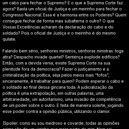
um cabo para fechar o Supremo? E o que a Suprema Corte faz
agora? Basta um oficial de Justiça e um meirinho para fechar o
Congresso Nacional. Essa é a harmonia entre os Poderes? Quem
consegue fechar de forma mais subalterna o outro? O que
Vossas Excelências acharam da declaração do cabo e do
soldado? Pois o oficial de Justiça e o meirinho é do mesmo
quilate.
Falando bem sério, senhores ministros, senhoras ministras: toga
atira? Despacho invade quartel? Sentença explode edifícios?
Então, com a devida venia, existe Suprema Corte na sua
plenitude fora da democracia? Fazer o justiçamento e a
criminalização da política, seja pelos meios mais “fofos”,
sinceramente, é trabalhar para quem? Podem esperar o cabo e
o soldado ao final dessa gincana toda. A judicialização da
política é uma extrapolação, em outras palavras, uma
arbitrariedade, um autoritarismo, uma invasão de competência
de um poder sobre o outro. E feita de maneira solerte, jogando
esse poder contra a opinião pública, utilizando o clamor.
(Spoiler: como eu sou medroso e covarde, todas as opiniões