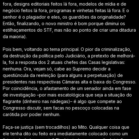
fora, designs editoriais feitos lá fora, modelos de mídia e de
negócio feitos lá fora, programas e vinhetas feitas lá fora. E o
senhor é o plagiador e eles, os guardiões da originalidade?
Então, finalizando, o novo ministro é bom porque diminui os
estilhaçamentos do STF, mas não ao ponto de criar uma ditadura
da maioria).
Pois bem, voltando ao tema principal. O pior da criminalização,
da destruição da política pelo Judiciário, a pretexto de melhorá-
la, foi a resposta dos 2 atuais chefes das Casas legislativas:
nenhuma. Ora, vejam só, cabe ao Supremo decidir a
questiúncula da reeleição (para alguns a perpetuação) de
presidentes nas respectivas Câmaras alta e baixa do Congresso.
Por coincidência, o afastamento de um senador ainda em fase
de investigação –por mais escatológica que seja a situação do
flagrante (dinheiro nas nádegas)– é algo que compete ao
Congresso discutir, sem facas no pescoço colocadas na
carótida por poder nenhum.
Faça-se justiça (sem trocadilhos) ao Mito. Qualquer coisa que
ele tenha dito ou feito era imediatamente colocado como um