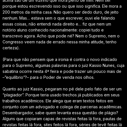
acima são de um vizinho que mora perto de mim. Nem sei
porque estou escrevendo isso ou que isso significa. Ele mora a
200 metros da minha casa. Não quero ser dedo duro, de jeito
nenhum. Mas… estava sem o que escrever, ouvi ele falando
essas coisas, não entendi nada direito e… fiz que nem um
notório aluno conhecido nacionalmente: copiei tudo e
transcrevo agora. Acho que pode né? Nem o Supremo, nem o
Congresso veem nada de errado nessa minha atitude, tenho
certeza).
(Para que não pensem que a ironia é contra o novo indicado
para o Supremo, algumas palavras para o juiz Kassio Nunes, cuja
sabatina ocorre nesta 4ª feira e pode trazer um pouco mais de
–”equilíbrio”?– para o Poder de venda nos olhos.
Quanto ao juiz Kassio, pegaram no pé dele pelo fato de ser um
“plagiador”. Porque teria usado trechos já publicados em seus
trabalhos acadêmicos. Ele alega que eram textos feitos em
conjunto com um advogado e colega de parcerias acadêmicas.
Desembargador, sabe quem levanta essa questão de plágio?
Alguns que copiaram capas de revistas feitas lá fora, pautas de
revistas feitas lá fora, sites feitos lá fora, séries de tevê feitas lá