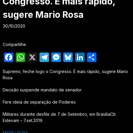
Congresso. É mais rápido,
sugere Mario Rosa
30/10/2020
Compartilhe
Facebook
WhatsApp
X
Telegram
Messenger
Bluesky
LinkedIn
Share
Supremo, feche logo o Congresso. É mais rápido, sugere Mario
Rosa
Decisão suspende mandato de senador
Fere ideia de separação de Poderes
Militares durante desfile de 7 de Setembro, em BrasíliaCb
Estevam – 7.set.2019
MARIO ROSA