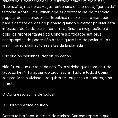
“atentado à democracia”. Ele é tratado como um “golpista”,
“fascista” e, nas horas vagas, entre uma ema e outra, “genocida”
também. Agora, uma liminar joga as prerrogativas do mandato
popular de um senador da República no lixo, isso é mandado
para a câmara de gás do plenário quando o clamor popular está
infestado de ácido cianídrico e nitrogênio de indignação e de
ódio, os representantes do Congresso focados em seus
nanoprojetos de poder não peitam quem tem de peitar e… os
meirinhos rondam as torres altas da Esplanada.
Primeiro os meirinhos, depois os cabos.
Não fui eu que disse nada não. Foi o vizinho que mora aqui do
lado. Eu hein? To apoiando tudo isso aí! Tudo e todos! Como
sempre! Mas o vizinho… se quiserem, eu passo o endereço no
direct…
O Congresso acima de todos!
O Supremo acima de tudo!
Contexto histórico: a ordem do ministro Barroso repete o que