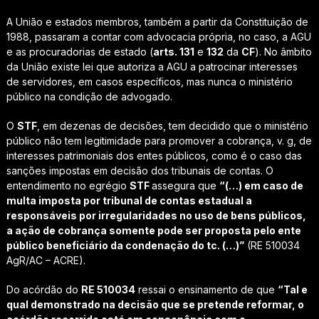
A União e estados membros, também a partir da Constituição de
1988, passaram a contar com advocacia própria, no caso, a AGU
e as procuradorias de estado (
arts. 131
e
132
da
CF
). No âmbito
da União existe lei que autoriza a AGU a patrocinar interesses
de servidores, em casos específicos, mas nunca o ministério
público na condição de advogado.
O
STF
, em dezenas de decisões, tem decidido que o ministério
público não tem legitimidade para promover a cobrança, v. g, de
interesses patrimoniais dos entes públicos, como é o caso das
sanções impostas em decisão dos tribunais de contas. O
entendimento no egrégio
STF
assegura que
“(…)
em caso de
multa imposta por tribunal de contas estadual a
responsáveis por irregularidades no uso de bens públicos,
a ação de cobrança somente pode ser proposta pelo ente
público beneficiário da condenação do tc. (…)”
(RE 510034
AgR/AC – ACRE).
Do acórdão do
RE 510034
ressai o ensinamento de que
“Tal e
qual demonstrado na decisão que se pretende reformar, o