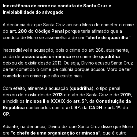
Inexistência de crime na conduta de Santa Cruz e
inviolabilidade do advogado
A denúncia diz que Santa Cruz acusou Moro de cometer o crime
do
art. 288
do
Código Penal
porque teria afirmado que a
conduta de Moro se assemelha a de um
“chefe de quadrilha”
.
Inacreditável a acusação, pois o crime do art. 288, atualmente,
cuida de
associação criminosa
e o crime de
quadrilha
deixou de existir desde 2013. Ou seja, Divino acusou Santa Cruz
de ter cometido o crime de calúnia porque acusou Moro de ter
cometido um crime que não existe mais.
Com efeito, atinente à acusação (
quadrilha
), o tipo penal
deixou de existir desde
2013
e o ato de Santa Cruz é de
2019
,
a incidir os
incisos II
e
XXXIX
do
art. 5º.
da
Constituição da
República
combinados com o
art. 9º.
da
CADH
e
art. 1º.
do
CP
.
Adiante, na denúncia, Divino diz que Santa Cruz disse que Moro
era
“o chefe de uma organização criminosa”
, que é outro