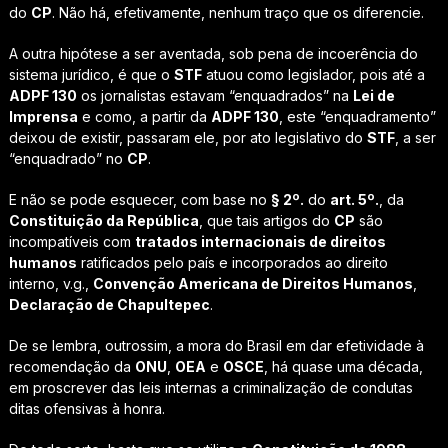
do
CP
. Não há, efetivamente, nenhum traço que os diferencie.
A outra hipótese a ser aventada, sob pena de incoerência do
sistema jurídico, é que o
STF
atuou como legislador, pois até a
ADPF 130
os jornalistas estavam “enquadrados” na
Lei de
Imprensa
e como, a partir da
ADPF 130
, este “enquadramento”
deixou de existir, passaram ele, por ato legislativo do
STF
, a ser
“enquadrado” no
CP
.
E não se pode esquecer, com base no
§ 2º.
do
art. 5º.
, da
Constituição da República
, que tais artigos do
CP
são
incompatíveis com
tratados internacionais de direitos
humanos
ratificados pelo país e incorporados ao direito
interno, v.g.,
Convenção Americana de Direitos Humanos
,
Declaração de Chapultepec
.
De se lembra, outrossim, a mora do Brasil em dar efetividade à
recomendação da
ONU
,
OEA
e
OSCE
, há quase uma década,
em proscrever das leis internas a criminalização de condutas
ditas ofensivas à honra.