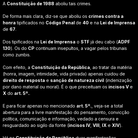
A
Constituição de 1988
aboliu tais crimes.
De forma mais clara, diz-se que aboliu os
crimes contra a
honra
tipificados no
Código Penal
de
40
e na
Lei de Imprensa
de
67
.
Dos tipificados na
Lei de Imprensa
o
STF
já deu cabo (
ADPF
130
). Os do
CP
continuam insepultos, a vagar pelos tribunais
como zumbis.
Com efeito, a
Constituição da República
, ao tratar da matéria
(honra, imagem, intimidade, vida privada) apenas cuidou de
direito de resposta
e
sanção de natureza civil
(indenização
por dano material ou moral). É o que preceituam os
incisos V
e
X
do
art. 5º.
.
E para ficar apenas no mencionado
art. 5º.
, veja-se a total
abertura para a livre manifestação do pensamento, convicção
política, comunicação e informação, vedado a censura e
resguardado ao sigilo da fonte (
incisos IV
,
VIII
,
IX
e
XIV
).
Há na
Constituição da República
duas manifestações