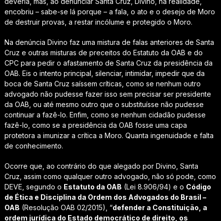
deveria, mas, ao denunciar Santa Cruz, Divino, na realidade,
encobriu – sabe-se lá porque – a fala, o ato e o desejo de Moro
de destruir provas, a restar incólume e protegido o Moro.
Na denúncia Divino faz uma mistura de falas anteriores de Santa
Cruz e outras misturas de preceitos do Estatuto da OAB e do
CPC para pedir o afastamento de Santa Cruz da presidência da
OAB. Eis o intento principal, silenciar, intimidar, impedir que da
boca de Santa Cruz saíssem críticas, como se nenhum outro
advogado não pudesse fazer isso sem precisar ser presidente
da OAB, ou até mesmo outro que o substituísse não pudesse
continuar a fazê-lo. Enfim, como se nenhum cidadão pudesse
fazê-lo, como se a presidência da OAB fosse uma capa
protetora a imunizar a crítica a Moro. Quanta ingenuidade e falta
de conhecimento.
Ocorre que, ao contrário do que alegado por Divino, Santa
Cruz, assim como qualquer outro advogado, não só pode, como
DEVE, segundo o
Estatuto da OAB
(Lei 8.906/94) e o
Código
de Ética e Disciplina da Ordem dos Advogados do Brasil –
OAB
(Resolução OAB 02/2015), “
defender a Constituição, a
ordem jurídica do Estado democrático de direito, os