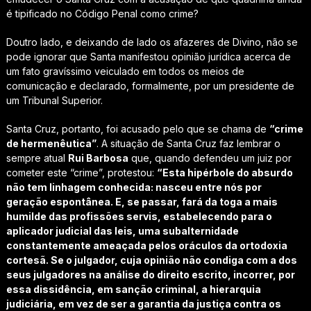
é tipificado no Código Penal como crime?
Doutro lado, e deixando de lado os afazeres de Divino, não se
pode ignorar que Santa manifestou opinião jurídica acerca de
um fato gravíssimo veiculado em todos os meios de
comunicação e declarado, formalmente, por um presidente de
um Tribunal Superior.
Santa Cruz, portanto, foi acusado pelo que se chama de
“crime
de hermenêutica”
. A situação de Santa Cruz faz lembrar o
sempre atual
Rui Barbosa
que, quando defendeu um juiz por
cometer este “crime”, protestou:
“Esta hipérbole do absurdo
não tem linhagem conhecida: nasceu entre nós por
geração espontânea. E, se passar, fará da toga a mais
humilde das profissões servis, estabelecendo para o
aplicador judicial das leis, uma subalternidade
constantemente ameaçada pelos oráculos da ortodoxia
cortesã. Se o julgador, cuja opinião não condiga com a dos
seus julgadores na análise do direito escrito, incorrer, por
essa dissidência, em sanção criminal, a hierarquia
judiciária, em vez de ser a garantia da justiça contra os