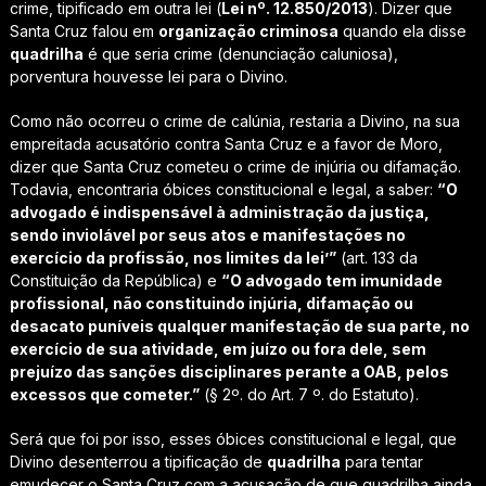
crime, tipificado em outra lei (
Lei nº. 12.850/2013
). Dizer que
Santa Cruz falou em
organização criminosa
quando ela disse
quadrilha
é que seria crime (denunciação caluniosa),
porventura houvesse lei para o Divino.
Como não ocorreu o crime de calúnia, restaria a Divino, na sua
empreitada acusatório contra Santa Cruz e a favor de Moro,
dizer que Santa Cruz cometeu o crime de injúria ou difamação.
Todavia, encontraria óbices constitucional e legal, a saber:
“O
advogado é indispensável à administração da justiça,
sendo inviolável por seus atos e manifestações no
exercício da profissão, nos limites da lei’”
(art. 133 da
Constituição da República) e
“O advogado tem imunidade
profissional, não constituindo injúria, difamação ou
desacato puníveis qualquer manifestação de sua parte, no
exercício de sua atividade, em juízo ou fora dele, sem
prejuízo das sanções disciplinares perante a OAB, pelos
excessos que cometer.”
(§ 2º. do Art. 7 º. do Estatuto).
Será que foi por isso, esses óbices constitucional e legal, que
Divino desenterrou a tipificação de
quadrilha
para tentar
emudecer o Santa Cruz com a acusação de que quadrilha ainda