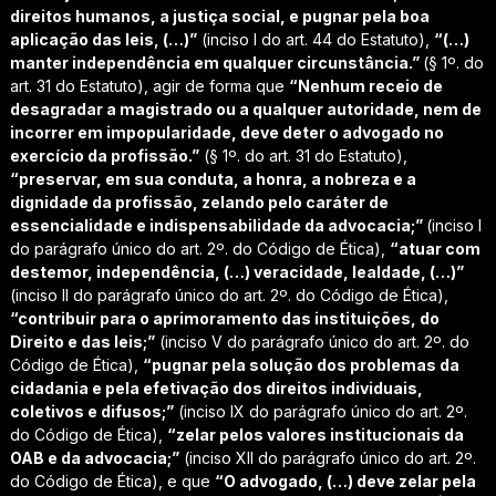
direitos humanos, a justiça social, e pugnar pela boa
aplicação das leis, (…)”
(inciso I do art. 44 do Estatuto),
“(…)
manter independência em qualquer circunstância.”
(§ 1º. do
art. 31 do Estatuto), agir de forma que
“Nenhum receio de
desagradar a magistrado ou a qualquer autoridade, nem de
incorrer em impopularidade, deve deter o advogado no
exercício da profissão.”
(§ 1º. do art. 31 do Estatuto),
“preservar, em sua conduta, a honra, a nobreza e a
dignidade da profissão, zelando pelo caráter de
essencialidade e indispensabilidade da advocacia;”
(inciso I
do parágrafo único do art. 2º. do Código de Ética),
“atuar com
destemor, independência, (…) veracidade, lealdade, (…)”
(inciso II do parágrafo único do art. 2º. do Código de Ética),
“contribuir para o aprimoramento das instituições, do
Direito e das leis;”
(inciso V do parágrafo único do art. 2º. do
Código de Ética),
“pugnar pela solução dos problemas da
cidadania e pela efetivação dos direitos individuais,
coletivos e difusos;”
(inciso IX do parágrafo único do art. 2º.
do Código de Ética),
“zelar pelos valores institucionais da
OAB e da advocacia;”
(inciso XII do parágrafo único do art. 2º.
do Código de Ética), e que
“O advogado, (…) deve zelar pela