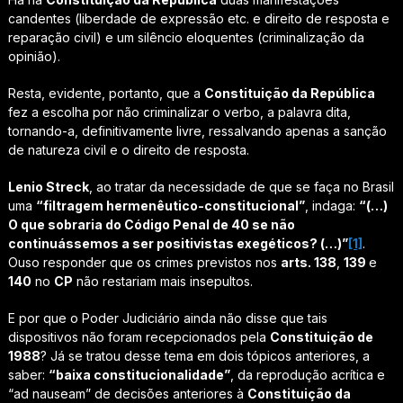
candentes (liberdade de expressão etc. e direito de resposta e
reparação civil) e um silêncio eloquentes (criminalização da
opinião).
Resta, evidente, portanto, que a
Constituição da República
fez a escolha por não criminalizar o verbo, a palavra dita,
tornando-a, definitivamente livre, ressalvando apenas a sanção
de natureza civil e o direito de resposta.
Lenio Streck
, ao tratar da necessidade de que se faça no Brasil
uma
“filtragem hermenêutico-constitucional”
, indaga:
“(…)
O que sobraria do Código Penal de 40 se não
continuássemos a ser positivistas exegéticos? (…)”
[1]
.
Ouso responder que os crimes previstos nos
arts. 138
,
139
e
140
no
CP
não restariam mais insepultos.
E por que o Poder Judiciário ainda não disse que tais
dispositivos não foram recepcionados pela
Constituição de
1988
? Já se tratou desse tema em dois tópicos anteriores, a
saber:
“baixa constitucionalidade”
, da reprodução acrítica e
“ad nauseam” de decisões anteriores à
Constituição da