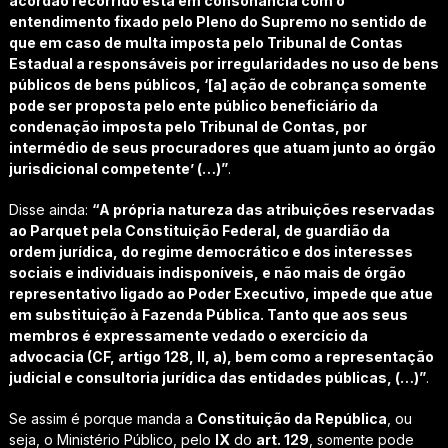
acórdão recorrido está em consonância com o
entendimento fixado pelo Pleno do Supremo no sentido de
que em caso de multa imposta pelo Tribunal de Contas
Estadual a responsáveis por irregularidades no uso de bens
públicos de bens públicos, ‘[a] ação de cobrança somente
pode ser proposta pelo ente público beneficiário da
condenação imposta pelo Tribunal de Contas, por
intermédio de seus procuradores que atuam junto ao órgão
jurisdicional competente’ (…)”
.
Disse ainda:
“A própria natureza das atribuições reservadas
ao Parquet pela Constituição Federal, de guardião da
ordem jurídica, do regime democrático e dos interesses
sociais e individuais indisponíveis, e não mais de órgão
representativo ligado ao Poder Executivo, impede que atue
em substituição à Fazenda Pública. Tanto que aos seus
membros é expressamente vedado o exercício da
advocacia (CF, artigo 128, II, a), bem como a representação
judicial e consultoria jurídica das entidades públicas, (…)”
.
Se assim é porque manda a
Constituição da República
, ou
seja, o Ministério Público, pelo
IX
do
art. 129
, somente pode