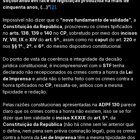
soçobrando em face de legislação produzida há mais de
cinquenta anos, (…)”
[2]
.
Impossível não dizer que o
“novo fundamento de validade”
, a
Constituição da República
, proscreveu os crimes tipificados
no
arts. 138
,
139
e
140
no
CP
, sobretudo por meio dos
incisos
IV
,
VIII
,
IX
e
XIV
do
art. 5º.
, assim como no
caput
do art.
220
e
nos
§§ 1º.
,
2º.
e
6º.
do mesmo dispositivo constitucional.
Do ponto de vista da coerência e integridade da decisão
jurídica constitucional, é incompreensível com o
STF
tenha
declarado não recepcionados os crimes contra a honra da
Lei
de Imprensa
e ainda não o tenha feito com os crimes contra a
honra tipificados no
CP
, ressalta-se, ambos com a mesma
tipicidade e redação.
Pelas razões constitucionais apresentadas na
ADPF 130
parece
claro que os crimes contra a honra não existem, isso se se for
dizer que tem validade o
inciso XXXIX
do
art. 5º.
da
Constituição da República
(não há crime sem lei anterior que
o defina, nem pena sem prévia cominação legal), pois os crimes
contra a honra da
Lei de Imprensa
têm a mesma tipicidade dos