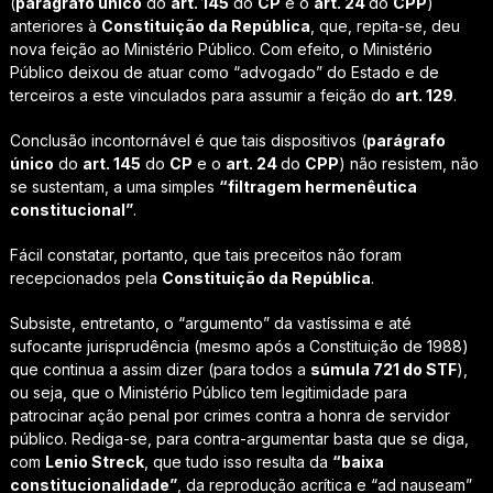
(
parágrafo único
do
art. 145
do
CP
e o
art. 24
do
CPP
)
anteriores à
Constituição da República
, que, repita-se, deu
nova feição ao Ministério Público. Com efeito, o Ministério
Público deixou de atuar como “advogado” do Estado e de
terceiros a este vinculados para assumir a feição do
art. 129
.
Conclusão incontornável é que tais dispositivos (
parágrafo
único
do
art. 145
do
CP
e o
art. 24
do
CPP
) não resistem, não
se sustentam, a uma simples
“filtragem hermenêutica
constitucional”
.
Fácil constatar, portanto, que tais preceitos não foram
recepcionados pela
Constituição da República
.
Subsiste, entretanto, o “argumento” da vastíssima e até
sufocante jurisprudência (mesmo após a Constituição de 1988)
que continua a assim dizer (para todos a
súmula 721 do STF
),
ou seja, que o Ministério Público tem legitimidade para
patrocinar ação penal por crimes contra a honra de servidor
público. Rediga-se, para contra-argumentar basta que se diga,
com
Lenio Streck
, que tudo isso resulta da
“baixa
constitucionalidade”
, da reprodução acrítica e “ad nauseam”