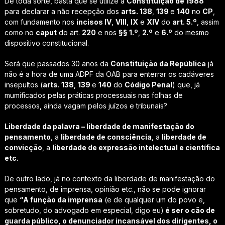
De toda sorte, basta que se utilize a
Constituição de 1988
para declarar a não recepção dos
arts. 138
,
139
e
140
no
CP
,
com fundamento nos
incisos IV
,
VIII
,
IX
e
XIV
do
art. 5.º
, assim
como no
caput
do art.
220
e nos
§§ 1.º
,
2.º
e
6.º
do mesmo
dispositivo constitucional.
Será que passados 30 anos da
Constituição da República
já
não é a hora de uma ADPF da OAB para enterrar os cadáveres
insepultos (
arts. 138
,
139
e
140
do
Código Penal
) que, já
mumificados pelas práticas processuais nas folhas de
processos, ainda vagam pelos juízos e tribunais?
Liberdade da palavra – liberdade de manifestação do
pensamento
, a
liberdade de consciência
, a
liberdade de
convicção
, a
liberdade de expressão intelectual e científica
etc.
De outro lado, já no contexto da liberdade de manifestação do
pensamento, de imprensa, opinião etc., não se pode ignorar
que
“A função da imprensa
(e de qualquer um do povo e,
sobretudo, do advogado em especial, digo eu)
é ser o cão de
guarda público, o denunciador incansável dos dirigentes, o