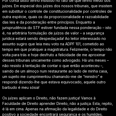
Por conta disso tenho insistido no fato de que tenho medo dos
juízes. Em especial dos juízes dos nossos tribunais, que insistem
em substituir o controle de constitucionalidade por controles de
outra espécie, quais os da proporcionalidade e razoabilidade
das leis e da ponderação entre princípios. Enquanto a
jurisprudência do STF estiver fundada nessa ponderação – isto
é, na arbitrária formulação de juízos de valor – a segurança
jurídica estará sendo despedaçada! Ao leitor interessado no
assunto sugiro que leia meu voto na ADPF 101, cometido ao
tempo em que pratiquei a magistratura. Felizmente, o tempo não
volta para trás e hoje desfruto a felicidade de me aproximar
desses tribunais unicamente como advogado. Há uns meses –
não resisto à tentação de contar o que então aconteceu –,
saindo de um almoço num restaurante ao lado de minha casa,
um sujeito me cumprimentou chamando-me de “ministro” e
respondi dizendo-lhe que estava equivocado, aquele outro
barbudo é meu sósia!
Os juízes aplicam o Direito, não fazem justiça! Vamos à
Faculdade de Direito aprender Direito, não a justiça. Esta, repito,
é lá em cima. Apenas na afirmação da legalidade e do Direito
positivo a sociedade encontrará segurança e os humildes,