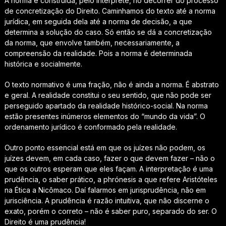
A norma é construída, pelo intérprete, no decorrer do processo
de concretização do Direito. Caminhamos do texto até a norma
jurídica, em seguida dela até a norma de decisão, a que
determina a solução do caso. Só então se dá a concretização
da norma, que envolve também, necessariamente, a
compreensão da realidade. Pois a norma é determinada
histórica e socialmente.
O texto normativo é uma fração, não é ainda a norma. É abstrato
e geral. A realidade constitui o seu sentido, que não pode ser
perseguido apartado da realidade histórico-social. Na norma
estão presentes inúmeros elementos do “mundo da vida”. O
ordenamento jurídico é conformado pela realidade.
Outro ponto essencial está em que os juízes não podem, os
juízes devem, em cada caso, fazer o que devem fazer – não o
que os outros esperam que eles façam. A interpretação é uma
prudência, o saber prático, a phrónesis a que refere Aristóteles
na Ética a Nicômaco. Daí falarmos em jurisprudência, não em
jurisciência. A prudência é razão intuitiva, que não discerne o
exato, porém o correto – não é saber puro, separado do ser. O
Direito é uma prudência!