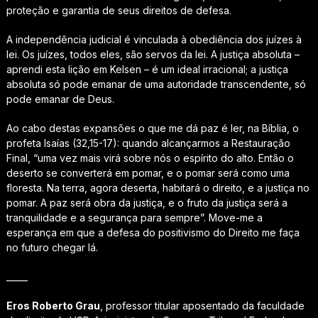
proteção e garantia de seus direitos de defesa.
A independência judicial é vinculada à obediência dos juízes à
lei. Os juízes, todos eles, são servos da lei. A justiça absoluta –
aprendi esta lição em Kelsen – é um ideal irracional; a justiça
absoluta só pode emanar de uma autoridade transcendente, só
pode emanar de Deus.
Ao cabo destas expansões o que me dá paz é ler, na Bíblia, o
profeta Isaías (32,15-17): quando alcançarmos a Restauração
Final, “uma vez mais virá sobre nós o espírito do alto. Então o
deserto se converterá em pomar, e o pomar será como uma
floresta. Na terra, agora deserta, habitará o direito, e a justiça no
pomar. A paz será obra da justiça, e o fruto da justiça será a
tranquilidade e a segurança para sempre”. Move-me a
esperança em que a defesa do positivismo do Direito me faça
no futuro chegar lá.
_____
Eros Roberto Grau
, professor titular aposentado da faculdade