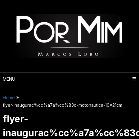
Pular
para
o
conteúdo
MENU
Home
flyer-inaugurac%cc%a7a%cc%83o-motonautica-10x21cm
flyer-
inaugurac%cc%a7a%cc%83