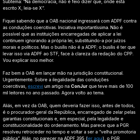
Subtema: “
Na democracia, não é feio dizer que, onde está
escrito X, leia-se X
”.
Fiquei sabendo que a OAB nacional ingressará com ADPF contra
as conduções coercitivas. Iniciativa importantíssima. Não é
possível que as instituições encarregadas de aplicar a lei
continuem ignorando a própria lei, substituindo-a por juízos
morais e políticos. Mas o busílis não é a ADPF;
o busílis é ter que
levar isso via ADPF ao STF, face à clareza da redação do CPP
.
Vou explicar isso melhor.
Faz bem a OAB em lançar mão na jurisdição constitucional.
Urgentemente. Sobre a ilegalidade das conduções
coercitivas,
escrevi
um artigo na
ConJur
que teve mais de 100
mil leitores no ano passado. Agora volto ao tema.
Aliás, em vez da OAB, quem deveria fazer isso, antes de todos,
é o procurador-geral da República, encarregado de zelar pelas
garantias constitucionais e, em especial, pela legalidade e
constitucionalidade do ordenamento. Mas parece que a PGR
resolveu retroceder no tempo e voltar a ser a “velha promotoria
pública”. Aliás, no parecer na ADPF 395 (
ler aqui
), o PGR