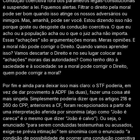
Condução coercitiva fora dos parâmetros legais-constitucionais
é suspender a lei. Fiquemos alertas.
Filtrar o direito pela moral
pode ser bom quando isso atinge os nossos adversários ou
inimigos
. Mas, amanhã, pode ser você. Estou dizendo isso não
porque goste ou desgoste da condução coercitiva. O que eu
acho ou a população acha ou o que o juiz acha não importa.
Essas “achações” são argumentações morais. Meras opiniões.
E
a moral não pode corrigir o Direito
. Quando vamos aprender
isso? Vamos descartar o Direito e no seu lugar colocar as
“achações” morais das autoridades? Como tenho dito à
saciedade e à sociedade: se a moral pode corrigir o Direito,
quem pode corrigir a moral?
Por fim e ainda para deixar isso mais claro: o STF poderia, em
vez de dar provimento à ADPF (às duas), fazer uma coisa até
mais singela. Simplesmente poderia dizer que os artigos 218 e
260 do CPP, anteriores a CF, foram recepcionados a partir de
uma
interpretação aferida por sinonímia
(algo como “João é
careca” é o mesmo que dizer “João é calvo”). Ou seja, o
enunciado “para serem conduzidas testemunhas ou acusados,
exige-se prévia intimação”
tem sinonímia com o enunciado
“a
condição de possibilidade de ocorrer uma condução coercitiva