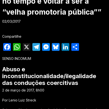
no tempo e voltar a ser a
“velha promotoria pública””
02/03/2017
Compartilhe
Facebook
WhatsApp
X
Telegram
Messenger
Bluesky
LinkedIn
Share
SENSO INCOMUM
Abuso e
inconstitucionalidade/ilegalidade
das conduções coercitivas
2 de março de 2017, 8h00
Por Lenio Luiz Streck