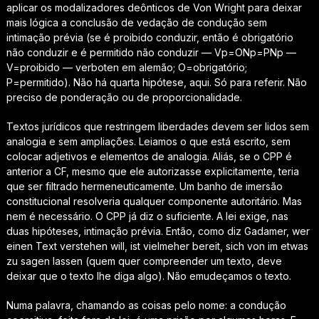
aplicar os modalizadores deônticos de
Von Wright
para deixar
mais lógica a conclusão de vedação de condução sem
intimação prévia (se é proibido conduzir, então é obrigatório
não conduzir e é permitido não conduzir — Vp=ONp=PNp —
V=proibido —
verboten
em alemão; O=obrigatório;
P=permitido). Não há quarta hipótese, aqui. Só para referir. Não
preciso de ponderação ou de proporcionalidade.
Textos jurídicos que restringem liberdades
devem ser lidos sem
analogia e sem ampliações
. Leiamos o que está escrito, sem
colocar adjetivos e elementos de analogia. Aliás, se o CPP é
anterior a CF, mesmo que ele autorizasse explicitamente, teria
que ser filtrado hermeneuticamente. Um banho de imersão
constitucional resolveria qualquer componente autoritário. Mas
nem é necessário. O CPP já diz o suficiente. A lei exige, nas
duas hipóteses, intimação prévia. Então, como diz Gadamer,
wer
einen Text verstehen will, ist vielmeher bereit, sich von im etwas
zu sagen lassen
(quem quer compreender um texto, deve
deixar que o texto lhe diga algo). Não emudeçamos o texto.
Numa palavra, chamando as coisas pelo nome:
a condução