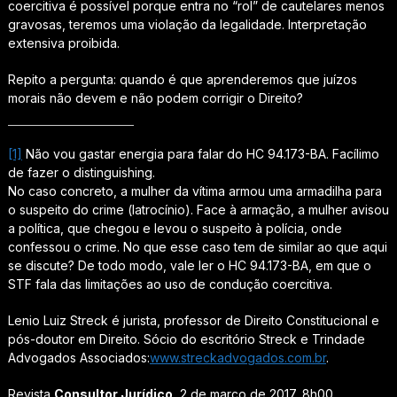
coercitiva é possível porque entra no “rol” de cautelares menos
gravosas, teremos uma violação da legalidade. Interpretação
extensiva proibida.
Repito a pergunta: quando é que aprenderemos que juízos
morais não devem e não podem corrigir o Direito?
[1]
Não vou gastar energia para falar do HC 94.173-BA. Facílimo
de fazer o
distinguishing
.
No caso concreto, a mulher da vítima armou uma armadilha para
o suspeito do crime (latrocínio). Face à armação, a mulher avisou
a política, que chegou e levou o suspeito à polícia, onde
confessou o crime. No que esse caso tem de similar ao que aqui
se discute? De todo modo, vale ler o HC 94.173-BA, em que o
STF fala das limitações ao uso de condução coercitiva.
Lenio Luiz Streck é jurista, professor de Direito Constitucional e
pós-doutor em Direito. Sócio do escritório Streck e Trindade
Advogados Associados:
www.streckadvogados.com.br
.
Revista
Consultor Jurídico
, 2 de março de 2017, 8h00