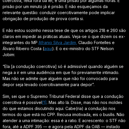
coercitiva, feita fora da lei, é uma prisão por algumas horas.
E
prisão por um minuto já é prisão. E não esqueçamos da
relevante questão: conduzir coercitivamente pode implicar
obrigação de produção de prova conta si.
E não estou sozinho nessa tese de que os artigos 218 e 260 são
claros em impedir as práticas atuais. Veja-se o que dizem os ex-
integrantes do MP
Afranio Silva Jardim,
Claudio Fontelles e
Álvaro Ribeiro Costa (
aqui
). E o ex-ministro do STF Nelson
Jobim:
“Ela [a condução coercitiva] só é admissível quando alguém se
nega a ir em uma audiência em que foi previamente intimado.
Mas não se admite que alguém que não foi convocado para
depor seja levado coercitivamente para depor”.
Sim, sei que o Supremo Tribunal Federal disse que a condução
coercitiva é possível
[1]
. Mas alto lá. Disse, mas não nos moldes
do que estamos discutindo aqui. Cabe(ria) a condução nos
termos do que está no CPP. Recusa imotivada, eis o busílis. Não
atender a uma intimação: essa é a
ratio
. E acrescento: o STF não
fora, até a ADPF 395 — e agora pela ADPF da OAB — instado