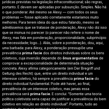
jurídicas previstas na legislação infraconstitucional; são regras,
portanto. E devem ser aplicadas por subsunção. Simples. Não há
o que ponderar. Até mesmo se Alexy — com todos os seus
problemas —
fosse aplicado corretamente estaríamos muito
melhores
. Para terem ideia do que estou falando, mesmo se
admitíssemos que se tratasse de ponderação,
Alexy não diz isso
que se insinua no parecer
(o parecer não refere o nome de
Alexy, mas fala em ponderação, proporcionalidade, subprincípio
da necessidade; logo…). Aliás, sobre a ponderação, dou, aqui,
uma barbada: para Alexy, a ponderação pressupõe uma
prevalência
prima facie
dos direitos individuais sobre os bens
coletivos, cuja inversão depende do
ônus argumentativo
de
comprovar a excepcionalidade de determinada situação
concreta. Alexy afirma categoricamente (em
Der Bregriff und
Geltung des Recht
) que, entre um direito individual e um
interesse coletivo, há sempre a prevalência
prima facie
do
direito individual fundamental. Pode até haver, ao final,
prevalência de um interesse coletivo, mas jamais essa
prevalência será
prima facie
. E conclui: “
Somente uma teoria
política coletivista seria capaz de justificar a prevalência do bem
coletivo em relação ao direito individual”.
Portanto, tudo ao