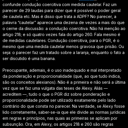
confunde condução coercitiva com medida cautelar. Faz um
parecer de 29 laudas para dizer que é possível o poder geral
de cautela etc. Mas é disso que trata a ADPF? No parecer, a
palavra “cautelar” aparece uma dezena de vezes a mais do que
o cerne da discussão: a condução coercitiva. Não há menção ao
artigo 218; e só quatro vezes fala do artigo 260. Fala mesmo é
de medidas cautelares. Condução coercitiva, para o PGR, é o
mesmo que uma medida cautelar menos gravosa que prisão. Ou
seja: o parecer faz um tratado sobre a laranja, enquanto o fato a
ser discutido é uma banana.
Preocupante, ademais, é o uso inadequado e mal interpretado
da ponderação e proporcionalidade (que, ao que tudo indica,
são os conceitos alexianos). Não é a primeira e não será a última
vez que se faz uma vulgata das teses de Alexy. Aliás —
acreditem —, tudo o que o PGR diz sobre ponderação e
proporcionalidade pode ser utilizado exatamente pelo lado
contrário do que consta no parecer. Na verdade, se Alexy fosse
lido corretamente, saber-se-ia que ele divide as normas jurídicas
em regras e princípios, nas quais as primeiras se aplicam por
subsunção. Ora, em Alexy, os artigos 218 e 260 são regras