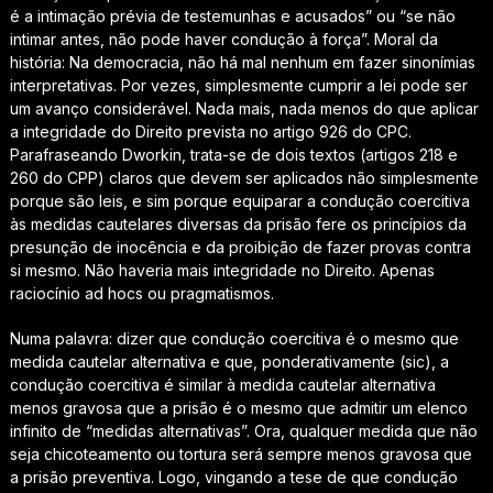
é a intimação prévia de testemunhas e acusados” ou “se não
intimar antes, não pode haver condução à força”. Moral da
história: Na democracia, não há mal nenhum em fazer
sinonímias
interpretativas
. Por vezes, simplesmente cumprir a lei pode ser
um avanço considerável. Nada mais, nada menos do que aplicar
a integridade do Direito prevista no artigo 926 do CPC.
Parafraseando Dworkin, trata-se de dois textos (artigos 218 e
260 do CPP) claros que devem ser aplicados não simplesmente
porque são leis, e sim porque equiparar a condução coercitiva
às medidas cautelares diversas da prisão fere os princípios da
presunção de inocência e da proibição de fazer provas contra
si mesmo. Não haveria mais integridade no Direito. Apenas
raciocínio
ad hocs
ou pragmatismos.
Numa palavra: dizer que condução coercitiva é o mesmo que
medida cautelar alternativa e que, ponderativamente (sic), a
condução coercitiva é similar à medida cautelar alternativa
menos gravosa que a prisão
é o mesmo que admitir um elenco
infinito de “medidas alternativas”
. Ora, qualquer medida que não
seja chicoteamento ou tortura será sempre menos gravosa que
a prisão preventiva. Logo, vingando a tese de que condução