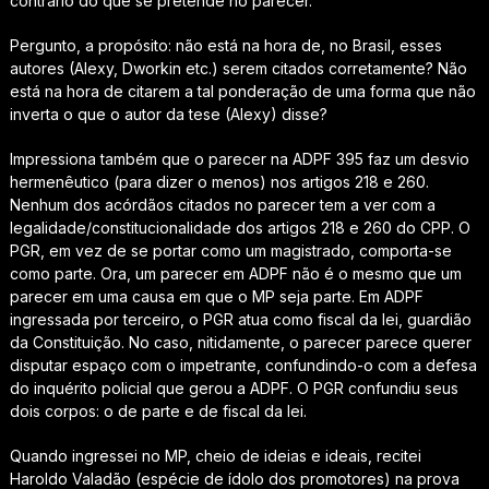
contrário do que se pretende no parecer.
Pergunto, a propósito: não está na hora de, no Brasil, esses
autores (Alexy, Dworkin etc.) serem citados corretamente? Não
está na hora de citarem a tal ponderação de uma forma que não
inverta o que o autor da tese (Alexy) disse?
Impressiona também que o parecer na ADPF 395 faz um desvio
hermenêutico (para dizer o menos) nos artigos 218 e 260.
Nenhum dos acórdãos citados no parecer tem a ver com a
legalidade/constitucionalidade dos artigos 218 e 260 do CPP. O
PGR, em vez de se portar como um magistrado, comporta-se
como parte. Ora,
um parecer em ADPF não é o mesmo que um
parecer em uma causa em que o MP seja parte
. Em ADPF
ingressada por terceiro, o PGR atua como fiscal da lei, guardião
da Constituição. No caso, nitidamente, o parecer parece querer
disputar espaço com o impetrante,
confundindo-o com a defesa
do inquérito policial que gerou a ADPF
. O PGR confundiu seus
dois corpos: o de parte e de fiscal da lei.
Quando ingressei no MP, cheio de ideias e ideais, recitei
Haroldo Valadão (espécie de ídolo dos promotores) na prova