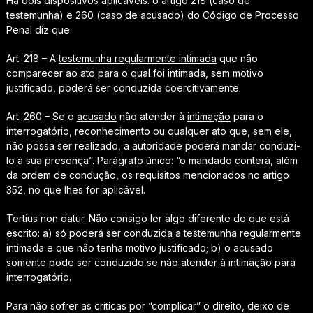
Há dois dispositivos aplicáveis: o artigo 218 (caso de
testemunha) e 260 (caso de acusado) do Código de Processo
Penal diz que:
Art. 218 – A
testemunha regularmente intimada
que não
comparecer ao ato para o qual
foi intimada
, sem motivo
justificado, poderá ser conduzida coercitivamente.
Art. 260 – Se o
acusado
não atender à
intimação
para o
interrogatório, reconhecimento ou qualquer ato que, sem ele,
não possa ser realizado, a autoridade poderá mandar conduzi-
lo à sua presença”. Parágrafo único: “o mandado conterá, além
da ordem de condução, os requisitos mencionados no artigo
352, no que lhes for aplicável.
Tertius non datur
. Não consigo ler algo diferente do que está
escrito: a) só poderá ser conduzida a testemunha regularmente
intimada e que não tenha motivo justificado; b) o acusado
somente pode ser conduzido se não atender à intimação para
interrogatório.
Para não sofrer as críticas por “complicar” o direito, deixo de