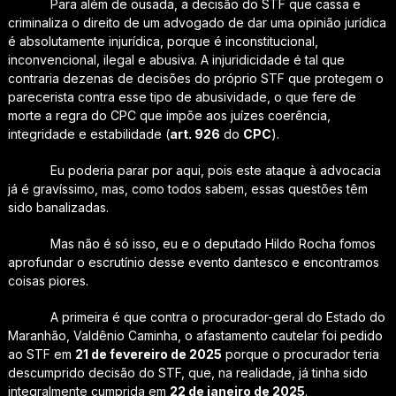
Para além de ousada, a decisão do STF que cassa e
criminaliza o direito de um advogado de dar uma opinião jurídica
é absolutamente injurídica, porque é inconstitucional,
inconvencional, ilegal e abusiva. A injuridicidade é tal que
contraria dezenas de decisões do próprio STF que protegem o
parecerista contra esse tipo de abusividade, o que fere de
morte a regra do CPC que impõe aos juízes coerência,
integridade e estabilidade (
art. 926
do
CPC
).
Eu poderia parar por aqui, pois este ataque à advocacia
já é gravíssimo, mas, como todos sabem, essas questões têm
sido banalizadas.
Mas não é só isso, eu e o deputado Hildo Rocha fomos
aprofundar o escrutínio desse evento dantesco e encontramos
coisas piores.
A primeira é que contra o procurador-geral do Estado do
Maranhão, Valdênio Caminha, o afastamento cautelar foi pedido
ao STF em
21 de fevereiro de 2025
porque o procurador teria
descumprido decisão do STF, que, na realidade, já tinha sido
integralmente cumprida em
22 de janeiro de 2025
.