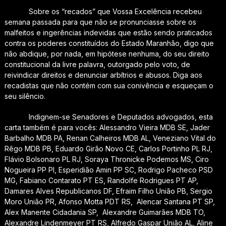
Sobre os “recados” que Vossa Excelência recebeu
semana passada para que não se pronunciasse sobre os
malfeitos e ingerências indevidas que estão sendo praticados
contra os poderes constituídos do Estado Maranhão, digo que
não abdique, por nada, em hipótese nenhuma, do seu direito
constitucional da livre palavra, outorgado pelo voto, de
reivindicar direitos e denunciar arbítrios e abusos. Diga aos
recadistas que não contém com sua conivência e esqueçam o
seu silêncio.
Indignem-se Senadores e Deputados advogados, esta
carta também é para vocês: Alessandro Vieira MDB SE, Jader
Barbalho MDB PA, Renan Calheiros MDB AL, Veneziano Vital do
Rêgo MDB PB, Eduardo Girão Novo CE, Carlos Portinho PL RJ,
Flávio Bolsonaro PL RJ, Soraya Thronicke Podemos MS, Ciro
Nogueira PP PI, Esperidião Amin PP SC, Rodrigo Pacheco PSD
MG, Fabiano Contarato PT ES, Randolfe Rodrigues PT AP,
Damares Alves Republicanos DF, Efraim Filho União PB, Sergio
Moro União PR, Afonso Motta PDT RS, Alencar Santana PT SP,
Alex Manente Cidadania SP, Alexandre Guimarães MDB TO,
Alexandre Lindenmeyer PT RS, Alfredo Gaspar União AL, Aline