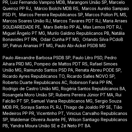
PR, Luiz Fernando Vampiro MDB, Marangoni União SP, Marcelo
Queiroz PP RJ, Márcio Biolchi MDB RS, Marcos Aurélio Sampaio
PSD PI, Marcos Pereira Republicanos SP, Marcos Pollon PL MS,
Marcos Soares União RJ, Marcos Tavares PDT RJ, Maria Arraes
SOLIDARIEDADE PE, Marx Beltrão PP AL, Max Lemos PDT RJ,
Miguel Ângelo PT MG, Murilo Galdino Republicanos PB, Natália
Bonavides PT RN, Odair Cunha PT MG, Orlando Silva PCdoB
SP, Patrus Ananias PT MG, Paulo Abi-Ackel PSDB MG
Paulo Alexandre Barbosa PSDB SP, Paulo Litro PSD, Pedro
Aihara PRD MG, Pompeo de Mattos PDT RS, Rafael Simoes
União MG, Raimundo Santos PSD PA, Renata Abreu PODE SP,
Ricardo Ayres Republicanos TO, Ricardo Salles NOVO SP,
Roberto Duarte Republicanos AC, Robinson Faria PP RN,
Rodrigo de Castro União MG, Rogéria Santos Republicanos BA,
Rosangela Moro União SP, Rubens Pereira Júnior PT MA, Rui
Falcão PT SP, Samuel Viana Republicanos MG, Sergio Souza
MDB PR, Soraya Santos PL RJ, Thiago de Joaldo PP SE, Tião
Medeiros PP PR, Vicentinho PT, Vinicius Carvalho Republicanos
SP, Waldemar Oliveira Avante PE, Wilson Santiago Republicanos
PB, Yandra Moura União SE e Zé Neto PT BA.