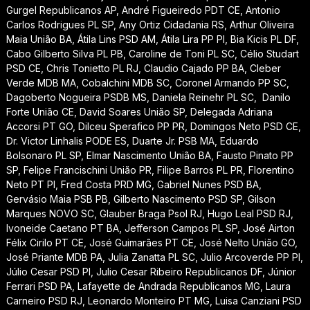
Gurgel Republicanos AP, André Figueiredo PDT CE, Antonio
Carlos Rodrigues PL SP, Any Ortiz Cidadania RS, Arthur Oliveira
Maia União BA, Átila Lins PSD AM, Átila Lira PP PI, Bia Kicis PL DF,
Cabo Gilberto Silva PL PB, Caroline de Toni PL SC, Célio Studart
PSD CE, Chris Tonietto PL RJ, Claudio Cajado PP BA, Cleber
Verde MDB MA, Cobalchini MDB SC, Coronel Armando PP SC,
Dagoberto Nogueira PSDB MS, Daniela Reinehr PL SC, Danilo
Forte União CE, David Soares União SP, Delegada Adriana
Accorsi PT GO, Dilceu Sperafico PP PR, Domingos Neto PSD CE,
Dr. Victor Linhalis PODE ES, Duarte Jr. PSB MA, Eduardo
Bolsonaro PL SP, Elmar Nascimento União BA, Fausto Pinato PP
SP, Felipe Francischini União PR, Filipe Barros PL PR, Florentino
Neto PT PI, Fred Costa PRD MG, Gabriel Nunes PSD BA,
Gervásio Maia PSB PB, Gilberto Nascimento PSD SP, Gilson
Marques NOVO SC, Glauber Braga Psol RJ, Hugo Leal PSD RJ,
Ivoneide Caetano PT BA, Jefferson Campos PL SP, José Airton
Félix Cirilo PT CE, José Guimarães PT CE, José Nelto União GO,
José Priante MDB PA, Julia Zanatta PL SC, Julio Arcoverde PP PI,
Júlio Cesar PSD PI, Julio Cesar Ribeiro Republicanos DF, Júnior
Ferrari PSD PA, Lafayette de Andrada Republicanos MG, Laura
Carneiro PSD RJ, Leonardo Monteiro PT MG, Luisa Canziani PSD