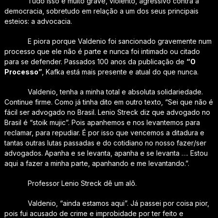
Tudo isso é muito grave, violento, agressivo contra a
democracia, sobretudo em relação a um dos seus principais
esteios: a advocacia.
E piora porque Valdenio foi sancionado gravemente num
processo que ele não é parte e nunca foi intimado ou citado
para se defender. Passados 100 anos da publicação de
“O
Processo”
, Kafka está mais presente e atual do que nunca.
Valdenio, tenha a minha total e absoluta solidariedade.
Continue firme. Como já tinha dito em outro texto, “Sei que não é
fácil ser advogado no Brasil. Lenio Streck diz que advogado no
Brasil é “stoik mujic”. Pois apanhemos e nos levantemos para
reclamar, para repudiar. É por isso que vencemos a ditadura e
tantas outras lutas passadas e do cotidiano no nosso fazer/ser
advogados. Apanha e se levanta, apanha e se levanta …. Estou
aqui a fazer a minha parte, apanhando e me levantando.”.
Professor Lenio Streck dê um alô.
Valdenio, “ainda estamos aqui”. Já passei por coisa pior,
pois fui acusado de crime e improbidade por ter feito e