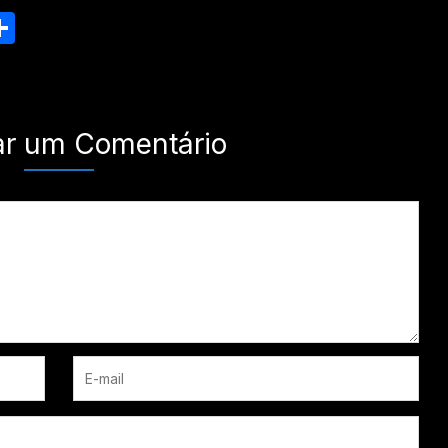
nger
esky
inkedIn
Share
ar um Comentário