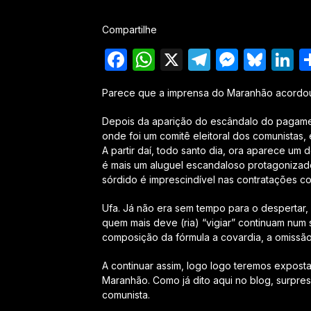
Compartilhe
Facebook
WhatsApp
X
Telegram
Messe
Blu
L
Parece que a imprensa do Maranhão acordou 
Depois da aparição do escândalo do pagame
onde foi um comitê eleitoral dos comunistas,
A partir daí, todo
santo
dia, ora aparece um d
é mais um aluguel escandaloso protagonizad
sórdido é imprescindível nas contratações co
Ufa. Já não era sem tempo para o despertar,
quem mais deve (ria) “vigiar” continuam num
composição da fórmula a covardia, a omissão
A continuar assim, logo logo teremos expost
Maranhão. Como já dito aqui no blog, surpre
comunista.