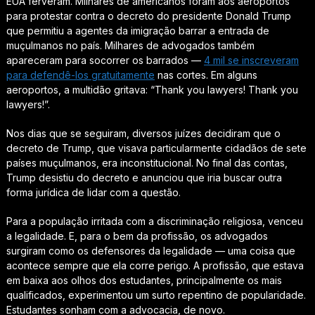
EUA ferveram. Milhares de americanos foram aos aeroportos
para protestar contra o decreto do presidente Donald Trump
que permitiu a agentes da imigração barrar a entrada de
muçulmanos no país. Milhares de advogados também
apareceram para socorrer os barrados —
4 mil se inscreveram
para defendê-los gratuitamente
nas cortes. Em alguns
aeroportos, a multidão gritava: “Thank you lawyers! Thank you
lawyers!”.
Nos dias que se seguiram, diversos juízes decidiram que o
decreto de Trump, que visava particularmente cidadãos de sete
países muçulmanos, era inconstitucional. No final das contas,
Trump desistiu do decreto e anunciou que iria buscar outra
forma jurídica de lidar com a questão.
Para a população irritada com a discriminação religiosa, venceu
a legalidade. E, para o bem da profissão, os advogados
surgiram como os defensores da legalidade — uma coisa que
acontece sempre que ela corre perigo. A profissão, que estava
em baixa aos olhos dos estudantes, principalmente os mais
qualificados, experimentou um surto repentino de popularidade.
Estudantes sonham com a advocacia, de novo.