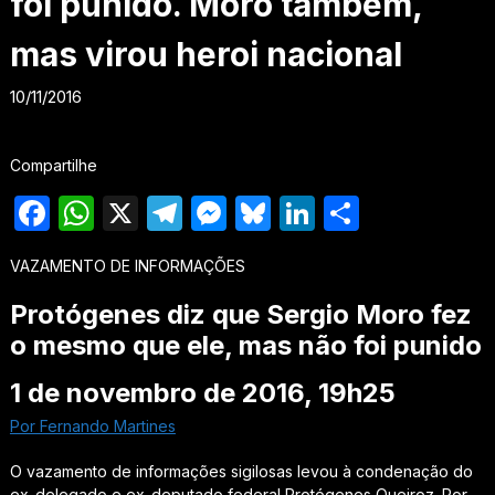
foi punido. Moro também,
mas virou heroi nacional
10/11/2016
Compartilhe
Facebook
WhatsApp
X
Telegram
Messenger
Bluesky
LinkedIn
Share
VAZAMENTO DE INFORMAÇÕES
Protógenes diz que Sergio Moro fez
o mesmo que ele, mas não foi punido
1 de novembro de 2016, 19h25
Por Fernando Martines
O vazamento de informações sigilosas levou à condenação do
ex-delegado e ex-deputado federal Protógenes Queiroz. Por