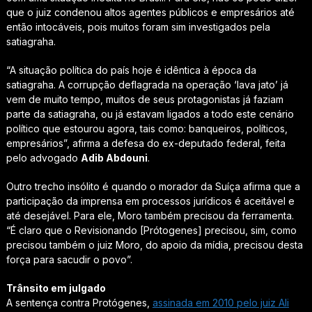
que o juiz condenou altos agentes públicos e empresários até
então intocáveis, pois muitos foram sim investigados pela
satiagraha.
“A situação política do país hoje é idêntica à época da
satiagraha. A corrupção deflagrada na operação ‘lava jato’ já
vem de muito tempo, muitos de seus protagonistas já faziam
parte da satiagraha, ou já estavam ligados a todo este cenário
político que estourou agora, tais como: banqueiros, políticos,
empresários”, afirma a defesa do ex-deputado federal, feita
pelo advogado
Adib Abdouni
.
Outro trecho insólito é quando o morador da Suíça afirma que a
participação da imprensa em processos jurídicos é aceitável e
até desejável. Para ele, Moro também precisou da ferramenta.
“É claro que o Revisionando
[Prótogenes]
precisou, sim, como
precisou também o juiz Moro, do apoio da mídia, precisou desta
força para sacudir o povo”.
Trânsito em julgado
A sentença contra Protógenes,
assinada em 2010 pelo juiz Ali