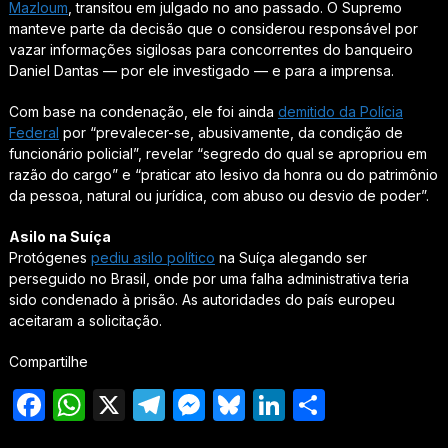
Mazloum
, transitou em julgado no ano passado. O Supremo
manteve parte da decisão que o considerou responsável por
vazar informações sigilosas para concorrentes do banqueiro
Daniel Dantas — por ele investigado — e para a imprensa.
Com base na condenação, ele foi ainda
demitido da Polícia
Federal
por “prevalecer-se, abusivamente, da condição de
funcionário policial”, revelar “segredo do qual se apropriou em
razão do cargo” e “praticar ato lesivo da honra ou do patrimônio
da pessoa, natural ou jurídica, com abuso ou desvio de poder”.
Asilo na Suíça
Protógenes
pediu asilo político
na Suíça alegando ser
perseguido no Brasil, onde por uma falha administrativa teria
sido condenado à prisão. As autoridades do país europeu
aceitaram a solicitação.
Compartilhe
Facebook
WhatsApp
X
Telegram
Messenger
Bluesky
LinkedIn
Share