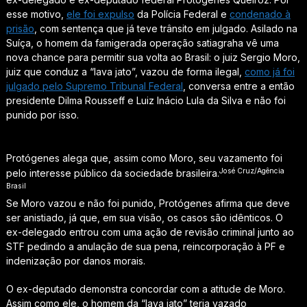
esse motivo,
ele foi expulso
da Polícia Federal e
condenado à
prisão
, com sentença que já teve trânsito em julgado. Asilado na
Suíça, o homem da famigerada operação satiagraha vê uma
nova chance para permitir sua volta ao Brasil: o juiz Sergio Moro,
juiz que conduz a “lava jato”, vazou de forma ilegal,
como já foi
julgado pelo Supremo Tribunal Federal
, conversa entre a então
presidente Dilma Rousseff e Luiz Inácio Lula da Silva e não foi
punido por isso.
Protógenes alega que, assim como Moro, seu vazamento foi
José Cruz/Agência
pelo interesse público da sociedade brasileira.
Brasil
Se Moro vazou e não foi punido, Protógenes afirma que deve
ser anistiado, já que, em sua visão, os casos são idênticos. O
ex-delegado entrou com uma ação de revisão criminal junto ao
STF pedindo a anulação de sua pena, reincorporação à PF e
indenização por danos morais.
O ex-deputado demonstra concordar com a atitude de Moro.
Assim como ele, o homem da “lava jato” teria vazado