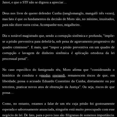
Janot, e que o STF não se dignou a apreciar…
Deus nos livre de querer defender Cunha (tanglomanglo, mangalô três vezes),
mas fato é que os fundamentos da decisão de Moro são, no mínimo, inusitados,
para não dizer outra coisa. Acompanhe-nos, migalheiro.
Diz o notável magistrado que, sendo a corrupção sistêmica e profunda, “impõe-
se a prisão preventiva para debelá-la, sob pena de agravamento progressivo do
quadro criminoso”. E mais, que “impor a prisão preventiva em um quadro de
corrupção e lavagem de dinheiro sistêmica é aplicação ortodoxa da lei
processual penal”.
No caso específico do famigerado réu, Moro afirma que “considerando o
histórico de conduta e o
modus
operandi
, remanescem riscos de que, em
liberdade, possa o acusado Eduardo Cosentino da Cunha, diretamente ou por
terceiros, praticar novos atos de obstrução da Justiça”. Ou seja, riscos de que
possa…
Como, no entanto, estamos a falar de um réu cuja prisão foi gostosamente
esperada e saborosamente anunciada, ninguém está muito preocupado com esse
negócio de lei. De fato, para o povo isso são filigranas de somenos importância.