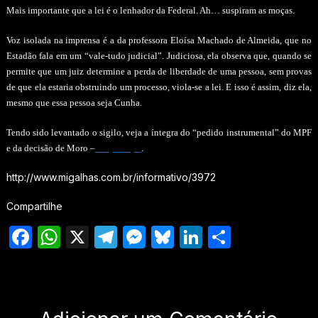
Mais importante que a lei é o lenhador da Federal. Ah… suspiram as moças.
Voz isolada na imprensa é a da professora Eloísa Machado de Almeida, que no
Estadão fala em um “vale-tudo judicial”. Judiciosa, ela observa que, quando se
permite que um juiz determine a perda de liberdade de uma pessoa, sem provas
de que ela estaria obstruindo um processo, viola-se a lei. E isso é assim, diz ela,
mesmo que essa pessoa seja Cunha.
Tendo sido levantado o sigilo, veja a íntegra do “pedido instrumental” do MPF
e da decisão de Moro –
Clique aqui
.
http://www.migalhas.com.br/informativo/3972
Compartilhe
Facebook
WhatsApp
X
Telegram
Messenger
Bluesky
LinkedIn
Share