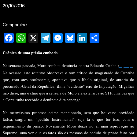
20/10/2016
Compartilhe
Facebook
WhatsApp
X
Telegram
Messenger
Bluesky
LinkedIn
Share
Crônica de uma prisão cunhada
Na semana passada, Moro recebeu denúncia contra Eduardo Cunha
.
(
clique aqui
)
Na ocasião, este rotativo observava o tom crítico do magistrado de Curitiba
que, com ares professorais, apontava que o libelo original, de autoria do
procurador-Geral da República, tinha “evidente” erro de imputação. Migalhas
não disse, mas é claro que a censura de Moro era extensiva ao STF, uma vez que
a Corte tinha recebido a denúncia dita capenga.
No mesmíssimo processo acima mencionado, sem que houvesse novidade
fática, surgiu um “pedido instrumental”, seja lá o que for isso, com o
requerimento da prisão. Novamente Moro deixa no ar uma reprovação ao
Supremo, uma vez que os fatos são os mesmos do pedido de prisão feito por