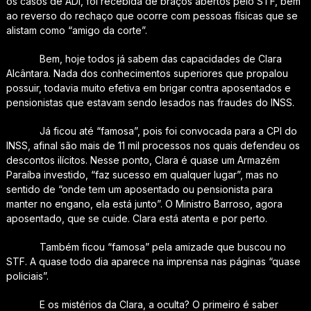
os casos de ADI, foi recebida de braços abertos pelo STF, bem
ao reverso do rechaço que ocorre com pessoas físicas que se
alistam como “amigo da corte”.
Bem, hoje todos já sabem das capacidades de Clara
Alcântara. Nada dos conhecimentos superiores que propalou
possuir, todavia muito efetiva em brigar contra aposentados e
pensionistas que estavam sendo lesados nas fraudes do INSS.
Já ficou até “famosa”, pois foi convocada para a CPI do
INSS, afinal são mais de 11 mil processos nos quais defendeu os
descontos ilícitos. Nesse ponto, Clara é quase um Armazém
Paraíba investido, “faz sucesso em qualquer lugar”, mas no
sentido de “onde tem um aposentado ou pensionista para
manter no engano, ela está junto”. O Ministro Barroso, agora
aposentado, que se cuide. Clara está atenta e por perto.
Também ficou “famosa” pela amizade que buscou no
STF. A quase todo dia aparece na imprensa nas páginas “quase
policiais”.
E os mistérios da Clara, a oculta? O primeiro é saber