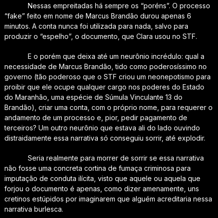
Nessas empreitadas há sempre os “poréns”. O processo
“fake” feito em nome de Marcus Brandão durou apenas 6
minutos. A conta nunca foi utilizada para nada, salvo para
produzir o “espelho”, o documento, que Clara usou no STF.
E o porém que deixa até um neurônio incrédulo: qual a
necessidade de Marcus Brandão, tido como poderosíssimo no
governo (tão poderoso que o STF criou um neonepotismo para
proibir que ele ocupe qualquer cargo nos poderes do Estado
do Maranhão, uma espécie de Súmula Vinculante 13 do
Brandão), criar uma conta, com o próprio nome, para requerer o
andamento de um processo e, pior, pedir pagamento de
terceiros? Um outro neurônio que estava ali do lado ouvindo
distraidamente essa narrativa só conseguiu sorrir, até explodir.
Seria realmente para morrer de sorrir se essa narrativa
não fosse uma concreta cortina de fumaça criminosa para
imputação de conduta ilícita, visto que aquele ou aquela que
forjou o documento é apenas, como dizer amenamente, uns
cretinos estúpidos por imaginarem que alguém acreditaria nessa
narrativa burlesca.