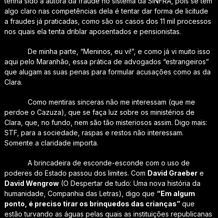
tenha sido a autora da fraude no sistema da SINFRA, pois se tem
algo claro nas competências dela é tentar dar forma de licitude
a fraudes já praticadas, como são os casos dos 11 mil processos
nos quais ela tenta driblar aposentados e pensionistas.
De minha parte, “Meninos, eu vi!”, e como já vi muito isso
aqui pelo Maranhão, essa prática de advogados “estrangeiros”
que alugam as suas penas para formular acusações como as da
Clara.
Como mentiras sinceras não me interessam (que me
perdoe o Cazuza), que se faça luz sobre os ministérios de
Clara, que, no fundo, nem são tão misteriosos assim. Digo mais:
STF, para a sociedade, raspas e restos não interessam.
Somente a claridade importa.
A brincadeira de esconde-esconde com o uso de
poderes do Estado passou dos limites. Com
David Graeber
e
David Wengrow
(O Despertar de tudo: Uma nova história da
humanidade, Companhia das Letras), digo que
“Em algum
ponto, é preciso tirar os brinquedos das crianças”
que
estão turvando as águas pelas quais as instituições republicanas