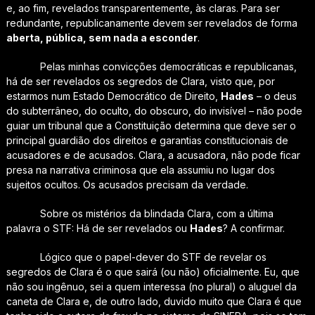
e, ao fim, revelados transparentemente, às claras. Para ser
redundante, republicanamente devem ser revelados de forma
aberta, pública, sem nada a esconder
.
Pelas minhas convicções democráticas e republicanas,
há de ser revelados os segredos de Clara, visto que, por
estarmos num Estado Democrático de Direito,
Hades
– o deus
do subterrâneo, do oculto, do obscuro, do invisível – não pode
guiar um tribunal que a Constituição determina que deve ser o
principal guardião dos direitos e garantias constitucionais de
acusadores e de acusados. Clara, a acusadora, não pode ficar
presa na narrativa criminosa que ela assumiu no lugar dos
sujeitos ocultos. Os acusados precisam da verdade.
Sobre os mistérios da blindada Clara, com a última
palavra o STF: Há de ser revelados ou
Hades
? A confirmar.
Lógico que o papel-dever do STF de revelar os
segredos de Clara é o que sairá (ou não) oficialmente. Eu, que
não sou ingênuo, sei a quem interessa (no plural) o aluguel da
caneta de Clara e, de outro lado, duvido muito que Clara é que