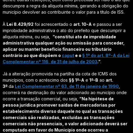
descumpre a regra da alíquota mínima, gerando a obrigação do
município devolver ao contribuinte o valor para a título de ISS.
À
Lei 8.429/92
foi acrescentado o
art. 10-A
e passou a ser
improbidade administrativa o ato do prefeito que descumprir a
alíquota mínima, ou seja,
“constitui ato de improbidade
administrativa qualquer ação ou omissão para conceder,
aplicar ou manter benefício financeiro ou tributário
contrário ao que dispõem o
caput
e o
§ 1º do art. 8º-A da Lei
Complementar nº 116, de 31 de julho de 2003
.”
.
Já a alteração promovida na partilha da cota de ICMS dos
o
o
municípios, com o acréscimo dos
§§ 1
-A
e
1
-B
ao
art.
o
3
da
Lei Complementar nº 63, de 11 de janeiro de 1990
,
ocorrerá na destinação do valor adicionado ao município onde
ocorre a transação comercial, ou seja,
“Na hipótese de
pessoa jurídica promover saídas de mercadorias por
estabelecimento diverso daquele no qual as transações
comerciais são realizadas, excluídas as transações
comerciais não presenciais, o valor adicionado deverá ser
computado em favor do Município onde ocorreu a