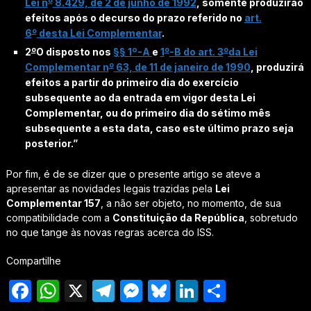
o
Lei n
8.429, de 2 de junho de 1992
, somente produzirão
efeitos após o decurso do prazo referido no
art.
o
6
desta Lei Complementar
.
o
o
o
2
O disposto nos
§§ 1º-A
e
1
-B do art. 3
da Lei
o
Complementar n
63, de 11 de janeiro de 1990
, produzirá
efeitos a partir do primeiro dia do exercício
subsequente ao da entrada em vigor desta Lei
Complementar, ou do primeiro dia do sétimo mês
subsequente a esta data, caso este último prazo seja
posterior.”
Por fim, é de se dizer que o presente artigo se ateve a
apresentar as novidades legais trazidas pela
Lei
Complementar 157
, a não ser objeto, no momento, de sua
compatibilidade com a
Constituição da República
, sobretudo
no que tange às novas regras acerca do ISS.
Compartilhe
Facebook
WhatsApp
X
Telegram
Messenger
Bluesky
LinkedIn
Share