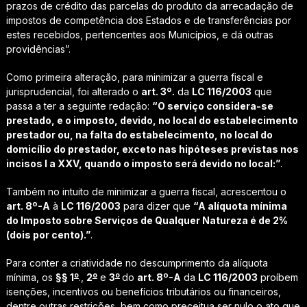
prazos de crédito das parcelas do produto da arrecadação de
impostos de competência dos Estados e de transferências por
estes recebidos, pertencentes aos Municípios, e dá outras
providências”.
Como primeira alteração, para minimizar a guerra fiscal e
jurisprudencial, foi alterado o
art. 3º.
da
LC 116/2003
que
passa a ter a seguinte redação:
“
O serviço considera-se
prestado, e o imposto, devido, no local do estabelecimento
prestador ou, na falta do estabelecimento, no local do
domicílio do prestador, exceto nas hipóteses previstas nos
incisos I a XXV, quando o imposto será devido no local:”
.
Também no intuito de minimizar a guerra fiscal, acrescentou o
art. 8º-A
à
LC 116/2003
para dizer que
“
A alíquota mínima
do Imposto sobre Serviços de Qualquer Natureza é de 2%
(dois por cento).”
.
Para conter a criatividade no descumprimento da alíquota
o
o
o
mínima, os
§§ 1
.,
2
e
3
do
art. 8º-A
da
LC 116/2003
proíbem
isenções, incentivos ou benefícios tributários ou financeiros,
dentre outras restrições, bem como preceitua ser nulo o ato que