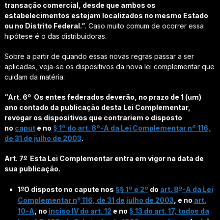
transação comercial, desde que ambos os
estabelecimentos estejam localizados no mesmo Estado
ou no Distrito Federal.”
. Caso muito comum de ocorrer essa
hipótese é o das distribuidoras.
Sobre a partir de quando essas novas regras passar a ser
aplicadas, veja-se os dispositivos da nova lei complementar que
cuidam da matéria:
o
“Art. 6
Os entes federados deverão, no prazo de 1 (um)
ano contado da publicação desta Lei Complementar,
revogar os dispositivos que contrariem o disposto
no
caput
e no
§ 1º do art. 8º-A da Lei Complementar nº 116,
de 31 de julho de 2003
.
o
Art. 7
Esta Lei Complementar entra em vigor na data de
sua publicação.
o
o
1
O disposto no capute nos
§§ 1º e 2º
do
art. 8
-A da Lei
o
Complementar n
116, de 31 de julho de 2003
, e no
art.
10-A
, no
inciso IV do art. 12
e no
§ 13 do art. 17, todos da